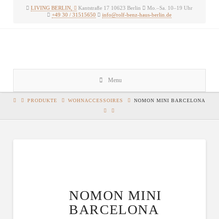
LIVING BERLIN,
Kantstraße 17 10623 Berlin
Mo.–Sa. 10–19 Uhr
+49 30 / 31515650
info@rolf-benz-haus-berlin.de
Rolf
Benz
Haus
Berlin
Menu
PRODUKTE
WOHNACCESSOIRES
NOMON MINI BARCELONA
NOMON MINI
BARCELONA