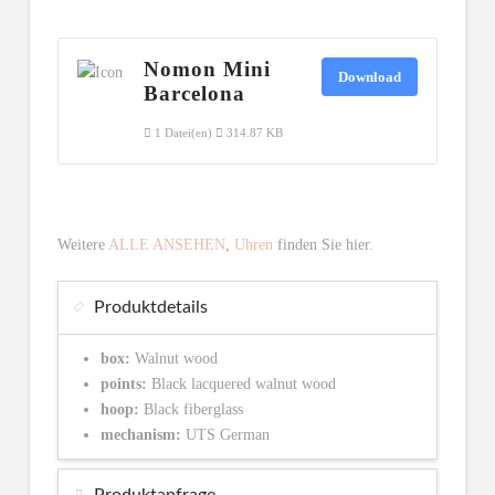
Nomon Mini
Download
Barcelona
1 Datei(en)
314.87 KB
Weitere
ALLE ANSEHEN
,
Uhren
finden Sie hier.
Produktdetails
box:
Walnut wood
points:
Black lacquered walnut wood
hoop:
Black fiberglass
mechanism:
UTS German
Produktanfrage