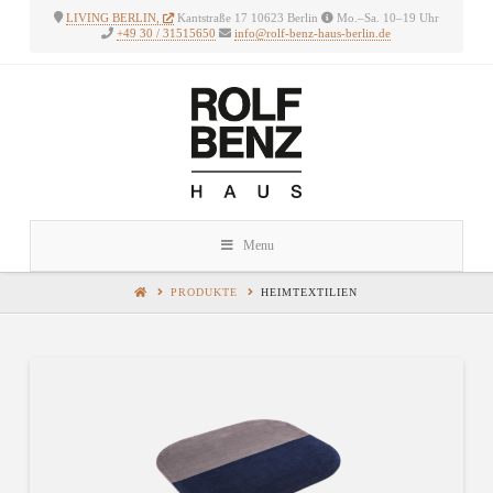
LIVING BERLIN,
Kantstraße 17 10623 Berlin
Mo.–Sa. 10–19 Uhr
+49 30 / 31515650
info@rolf-benz-haus-berlin.de
Rolf
Benz
Haus
Berlin
Menu
PRODUKTE
HEIMTEXTILIEN