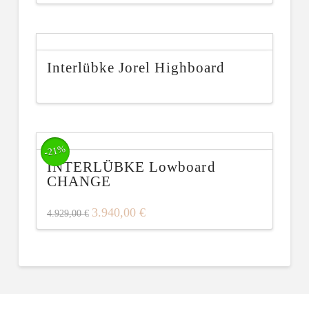
Interlübke Jorel Highboard
-21%
INTERLÜBKE Lowboard
CHANGE
3.940,00
€
4.929,00
€