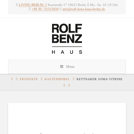
LIVING BERLIN,
Kantstraße 17 10623 Berlin
Mo.–Sa. 10–19 Uhr
+49 30 / 31515650
info@rolf-benz-haus-berlin.de
Rolf
Benz
Haus
Berlin
Menu
PRODUKTE
KASTENMÖBEL
KETTNAKER SOMA VITRINE