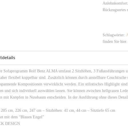
Anlehnkomfort. 
Rückzugsortes s
Schlagwörter:
finden Sie hier.
tdetails
e Sofaprogramm Rolf Benz ALMA umfasst 2 Sitzhöhen, 3 Fußausführungen und 
aher flexibel koppelbar sind. Zusätzlich können durch anstellbare Couchtisch
spannende Kompositionen verwirklicht werden. Ein stilistisches Highlight sind
en und sich individuell auswählen lassen. Sie können zwischen hellgrauen Led
n mit Knöpfen in Nussbaum entscheiden. In der Ausführung ohne dieses Detai
: 205 cm, 226 cm, 247 cm – Sitzhöhen: 41 cm, 44 cm – Sitztiefe 65 cm
et mit dem “Blauen Engel”
ECK DESIGN