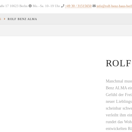
raße 17 10623 Berlin
Mo.–Sa. 10–19 Uhr
+49 30 / 31515650
info@rolf-benz-haus-berl
S
ROLF BENZ ALMA
ROLF
Manchmal muss 
Benz ALMA ein. 
Gefühl der Frei
neuer Lieblings
scheinbar schw
verleiht ihm ei
rundet das Wohl
entwickelten Rü