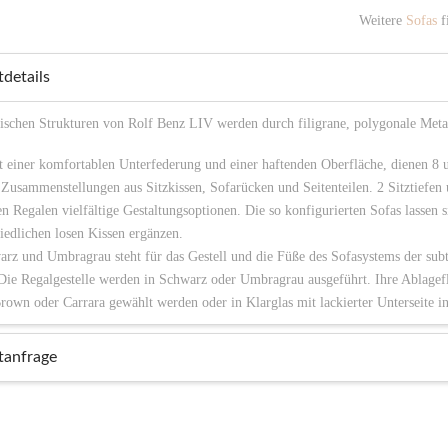
Weitere
Sofas
fi
details
ischen Strukturen von Rolf Benz LIV werden durch filigrane, polygonale Meta
 einer komfortablen Unterfederung und einer haftenden Oberfläche, dienen 8 u
e Zusammenstellungen aus Sitzkissen, Sofarücken und Seitenteilen. 2 Sitztiefe
en Regalen vielfältige Gestaltungsoptionen. Die so konfigurierten Sofas lassen 
iedlichen losen Kissen ergänzen.
rz und Umbragrau steht für das Gestell und die Füße des Sofasystems der sub
Die Regalgestelle werden in Schwarz oder Umbragrau ausgeführt. Ihre Ablagef
Brown oder Carrara gewählt werden oder in Klarglas mit lackierter Unterseite 
tanfrage