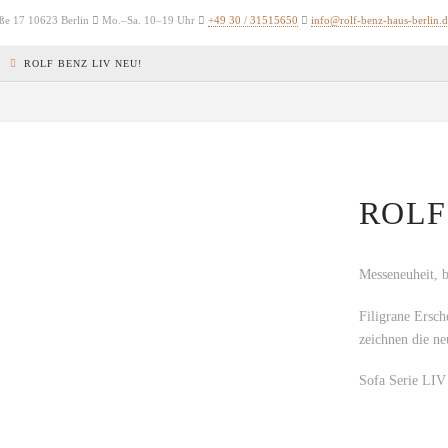
ße 17 10623 Berlin
Mo.–Sa. 10–19 Uhr
+49 30 / 31515650
info@rolf-benz-haus-berlin.d
S
ROLF BENZ LIV NEU!
ROLF
Messeneuheit, b
Filigrane Ersch
zeichnen die ne
Sofa Serie LIV 