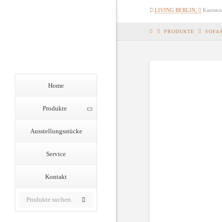
Rolf
LIVING BERLIN,
Kantstra
Benz
Haus
PRODUKTE
SOFA
Berlin
Home
Produkte
Ausstellungsstücke
Service
Kontakt