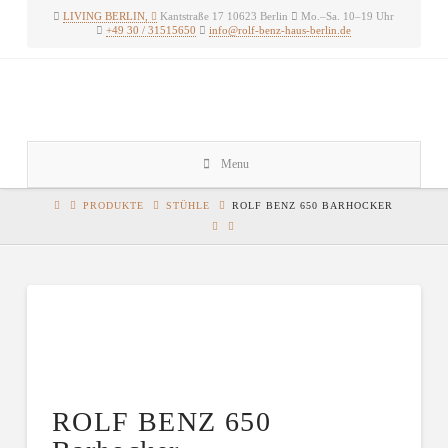
LIVING BERLIN,
Kantstraße 17 10623 Berlin
Mo.–Sa. 10–19 Uhr
+49 30 / 31515650
info@rolf-benz-haus-berlin.de
Rolf
Benz
Haus
Berlin
Menu
PRODUKTE
STÜHLE
ROLF BENZ 650 BARHOCKER
ROLF BENZ 650